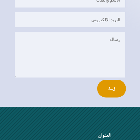
إرسال
العنوان