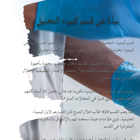
نبذة عن قسم كمياء التحليل
قسم كيمياء التحليل جزء لا يتجزأ من كلية العلوم، يضم القسم ليسانس
كيمياء تحليلية ، ماستر مواد طبيعية و وماستر كيمياء تحليلية
يوفر قسم الكمياء التحليلية لطلبته مخابر حديثة و مجهزة بأجهزة
متطورة تواكب متطلبات الطلبة خلال حصص الأعمال التطبيقية أو خلال
مشاريع نهاية التخرج
يضمن قسم الكيمياء التحليلية تكوينا جد عالي بفضل 31 أستاذ كلهم
متخصصين و ذوي خبرة في المجالات المتوفرة
كما يضم القسم 420 طالب خلال التدرج كان اختيارهم الاول كيمياء
تحليلية، ذوي علامات جيدة سمحت لهم بالإلتحاق بالتكوينات
المتوفرة في القسم
يضم قسم كيمياء التحليل أيضا عدد من طلبة دكتوراه مسجلين في عدة