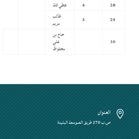
28
4
عطي فلة
طالب
5
29
مريم
حاج بن
30
علي
محفوظ
العنوان

ص.ب 270 طريق الصومعة البليدة