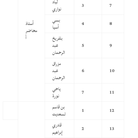
لباد
3
7
نواري
بسي
8
4
أستاذ
أسيا
محاضر
أ
بلفريخ
9
5
عبد
الرحمان
مزراق
10
6
عبد
الرحمان
ياحي
7
11
نورة
بن قاسم
1
12
تسعديت
قادري
2
13
إبراهيم