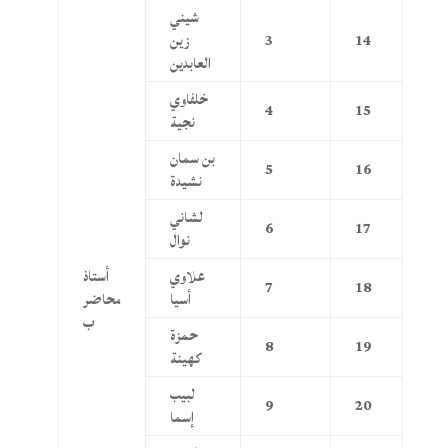
شيني
14
3
زين
العابدين
خلفاوي
4
15
نجية
بن سمان
5
16
نشيدة
لشاني
6
17
نوال
علاوي
أستاذ
7
18
أسيا
محاضر
ب
حمزة
8
19
كهينة
لبيب
9
20
إسما