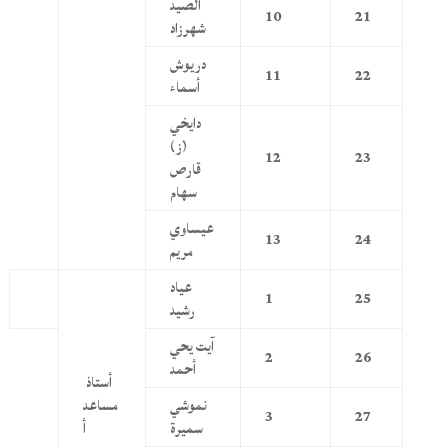
الصيد
10
21
شهرزاد
دريوش
11
22
أسماء
دايخي
(ز)
12
23
قارص
سهام
عيساوي
13
24
مريم
عياد
1
25
رشيد
آيت يحي
2
26
أحمد
أستاذ
نموشي
مساعد
3
27
سميرة
أ