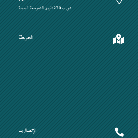
ص.ب 270 طريق الصومعة البليدة
الخريطة

الإتصال بنا
