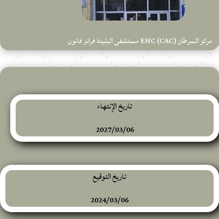
مركز السرطان EHC (CAC) مستشفى البليدة فرانز فانون
تاريخ الإنتهاء
2027/03/06
تاريخ التوقيع
2024/03/06