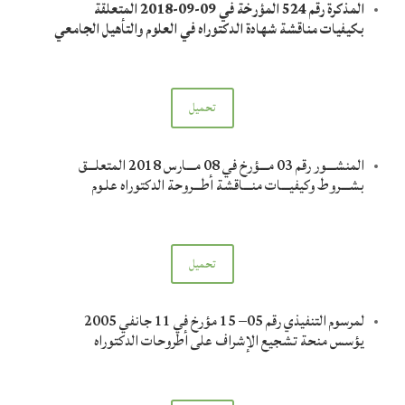
المذكرة رقم 524 المؤرخة في 09-09-2018 المتعلقة
بكيفيات مناقشة شهادة الدكتوراه في العلوم والتأهيل الجامعي
تحميل
المنشـــور رقم 03 مـــؤرخ في 08 مـــارس 2018 المتعلـــق
بشـــروط وكيفيـــات منـــاقشة أطـــروحة الدكتوراه علـوم
تحميل
لمرسوم التنفيذي رقم 05– 15 مؤرخ في 11 جانفي 2005
يؤسس منحة تشجيع الإشراف على أطروحات الدكتوراه