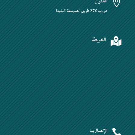
العنوان

ص.ب 270 طريق الصومعة البليدة
الخريطة

الإتصال بنا
