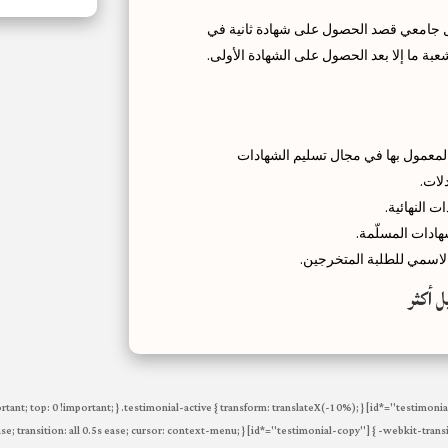
 جامعي قصد الحصول على شهادة ثانية في
عبة ما إلا بعد الحصول على الشهادة الأولى.
المعمول بها في مجال تسليم الشهادات
لات.
ت النهائية.
ادات المسلّمة.
اسمي للطلبة المتخرجين.
 أكثر
ortant; top: 0 !important; } .testimonial-active { transform: translateX(-10%); } [id*="testimoni
ease; transition: all 0.5s ease; cursor: context-menu; } [id*="testimonial-copy"] { -webkit-transit