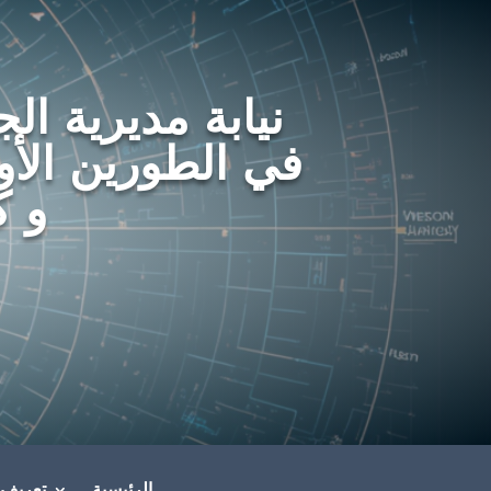
نيابة مديرية الج
في الطورين الأو
و ك
الرئيسية
تعريف ن