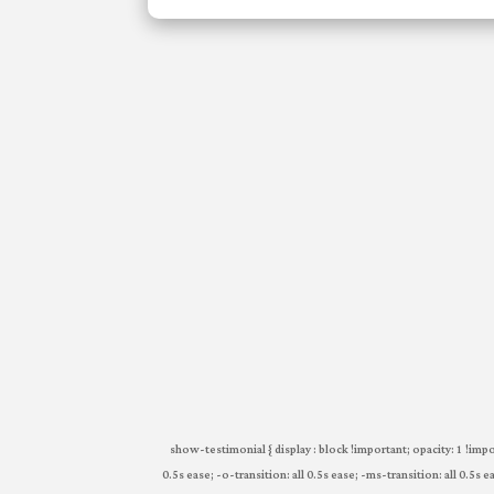
.show-testimonial { display : block !important; opacity: 1 !imp
0.5s ease; -o-transition: all 0.5s ease; -ms-transition: all 0.5s 