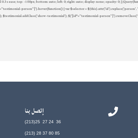
 all 0.3s ease; top: -100px; bottom: auto; left: 0; right: auto; display: none; opacity: 0; } jQue
="testimonial-person"]').hover(function() { var $selector = $(this).attr('id').replace('person', 
$testimonial.addClass('show-testimonial'); $('[id*="testimonial-person"]').removeClass('testim
إتصل بنا

36 24 27 25(213)
85 80 37 28 (213)