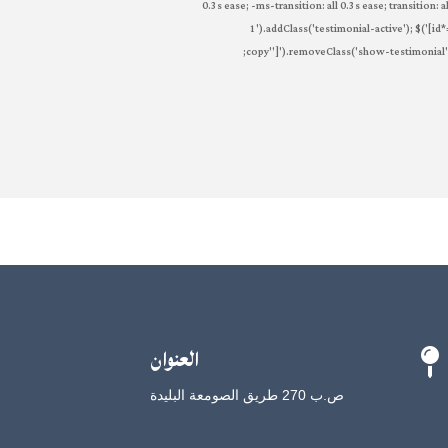
0.3s ease; -ms-transition: all 0.3s ease; transition:
1').addClass('testimonial-active'); $('[id*
copy"]').removeClass('show-testimonial'); 
العنوان

ص.ب 270 طريق الصومعة البليدة