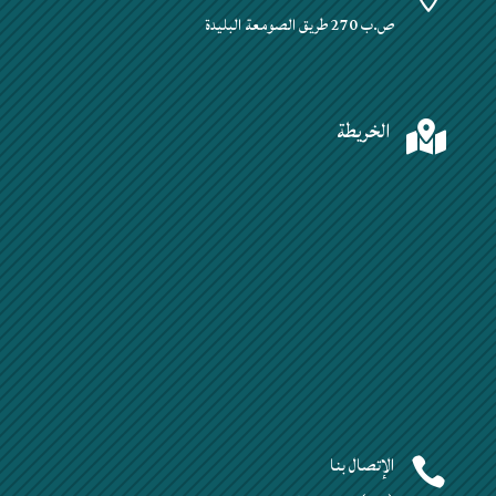
ص.ب 270 طريق الصومعة البليدة
الخريطة

الإتصال بنا
