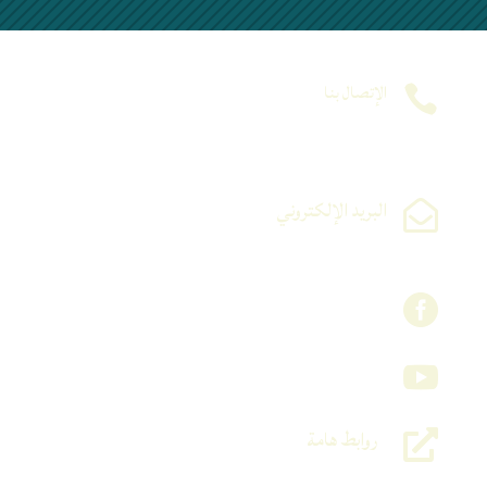
الإتصال بنا

(213) 25 27 24 36
Fax: (213) 25 27 23 73/ 25 05
البريد الإلكتروني

contact@univ-blida.dz
contact@univ-blida.dz

contact@univ-blida.dz

روابط هامة

وزارة التعليم العالي و البحث العلمي