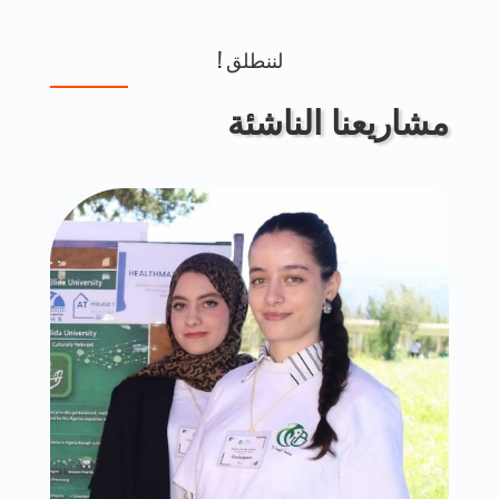
لننطلق !
مشاريعنا الناشئة