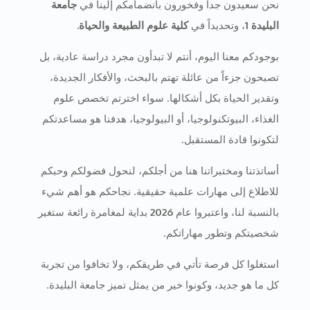
نحن سعيدون جداً وفخورون بانضمامكم إلينا في
جامعة
البليدة 1
، وتحديداً في
كلية علوم الطبيعة والحياة.
بوجودكم معنا اليوم، أنتم لا تبدأون مجرد دراسة عادية، بل
تصبحون جزءاً من عائلة تهتم بالبحث، والأفكار الجديدة،
وتقدير الحياة بكل أشكالها. سواء اخترتم تخصص علوم
الغذاء، البيوتكنولوجيا، أو البيولوجيا، هدفنا هو مساعدتكم
لتكونوا قادة المستقبل.
أساتذتنا ومختبراتنا هنا من أجلكم، لنحول فضولكم وحبكم
للاطلاع إلى مهارات علمية حقيقية. نجاحكم هو أهم شيء
بالنسبة لنا، واعتبروا عام
2026
بداية لمغامرة رائعة ستغير
شخصيتكم وتطور مهاراتكم.
استغلوا كل فرصة تأتي في طريقكم، ولا تخافوا من تجربة
كل ما هو جديد، وكونوا خير من يمثل تميز جامعة البليدة.