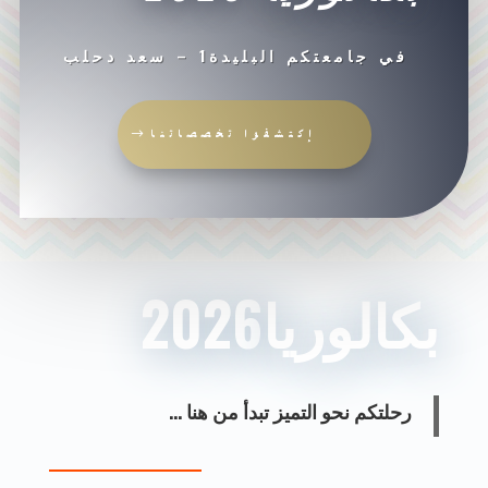
في جامعتكم البليدة1 – سعد دحلب
إكتشفوا تخصصاتنا
بكالوريا2026
رحلتكم نحو التميز تبدأ من هنا …