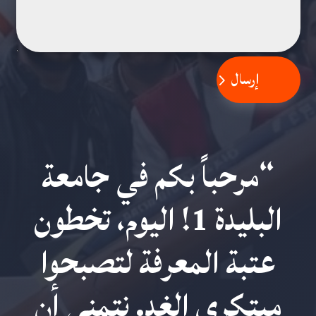
إرسال
“مرحباً بكم في جامعة
البليدة 1! اليوم، تخطون
عتبة المعرفة لتصبحوا
مبتكري الغد. نتمنى أن