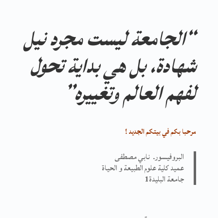
“الجامعة ليست مجرد نيل
شهادة، بل هي بداية تحول
لفهم العالم وتغييره”
مرحبا بكم في بيتكم الجديد !
البروفيسور. نابي مصطفى
عميد كلية علوم الطبيعة و الحياة
جامعة البليدة
1