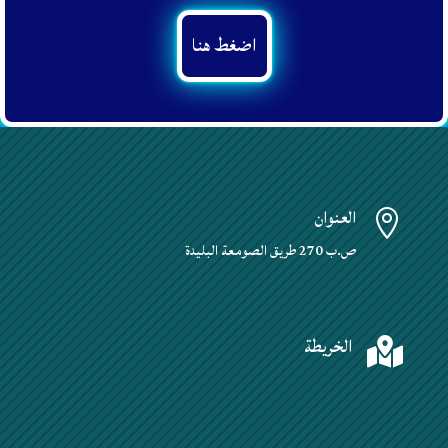
اضغط هنا
العنوان

ص.ب 270 طريق الصومعة البليدة
الخريطة
