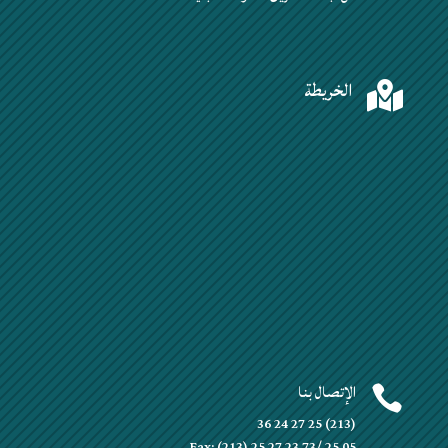
الخريطة

الإتصال بنا

(213) 25 27 24 36
Fax: (213) 25 27 23 73/ 25 05