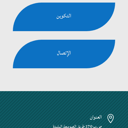
التكوين
الإتصال
العنوان

ص.ب 270 طريق الصومعة البليدة