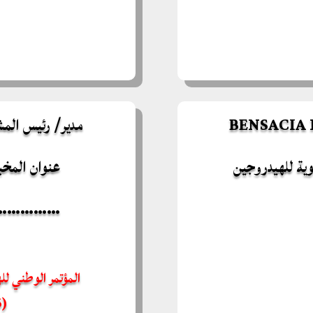
BENSACIA 
مدير/ رئيس المشروع : afar
وية للهيدروجين
عنوان المخب
………….
المؤتمر الوطني لل
(CHEMSS 2026)