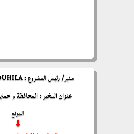
مدير/ رئيس المشروع : BENKACI SOUHILA
عنوان المخبر : المحافظة و حماية 
الموقع
⇓