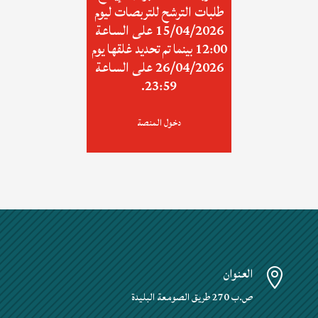
طلبات الترشح للتربصات ليوم
15/04/2026 على الساعة
12:00 بينما تم تحديد غلقها يوم
26/04/2026 على الساعة
23:59.
دخول المنصة
العنوان

ص.ب 270 طريق الصومعة البليدة