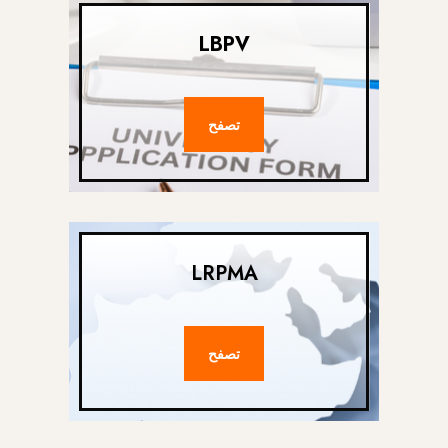
LBPV
تصفح
LRPMA
تصفح