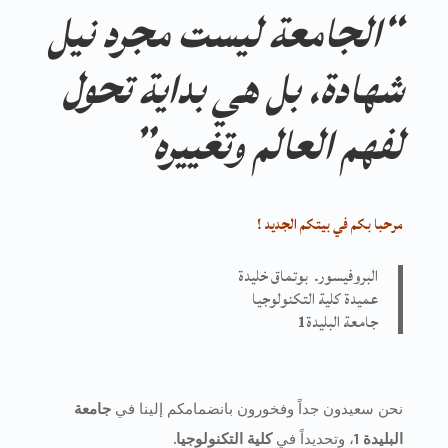
“الجامعة ليست مجرد نيل
شهادة، بل هي بداية تحول
لفهم العالم وتغييره”
مرحبا بكم في بيتكم الجديد !
البروفيسور. بوتماق خليدة
عميدة كلية التكنولوجيا
جامعة البليدة
1
نحن سعيدون جداً وفخورون بانضمامكم إلينا في
جامعة
البليدة 1
، وتحديداً في
كلية التكنولوجيا.