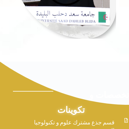
تخصصات و
تكوينات

قسم جذع مشترك علوم و تكنولوجيا