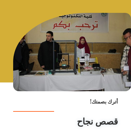
أترك بصمتك!
قصص نجاح