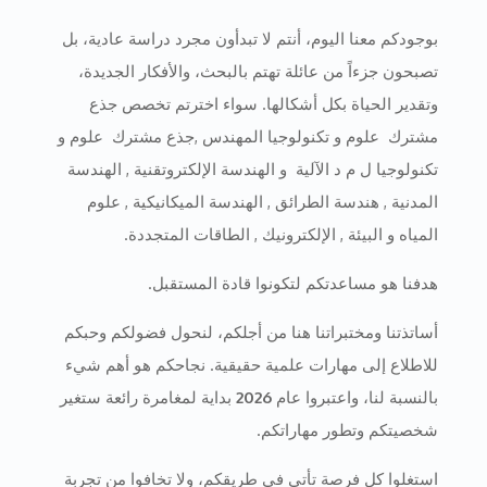
بوجودكم معنا اليوم، أنتم لا تبدأون مجرد دراسة عادية، بل
تصبحون جزءاً من عائلة تهتم بالبحث، والأفكار الجديدة،
وتقدير الحياة بكل أشكالها. سواء اخترتم تخصص
جذع
مشترك علوم و تكنولوجيا المهندس ,جذع مشترك علوم و
تكنولوجيا ل م د الآلية و الهندسة الإلكتروتقنية , الهندسة
المدنية , هندسة الطرائق , الهندسة الميكانيكية , علوم
المياه و البيئة , الإلكترونيك , الطاقات المتجددة.
هدفنا هو مساعدتكم لتكونوا قادة المستقبل.
أساتذتنا ومختبراتنا هنا من أجلكم، لنحول فضولكم وحبكم
للاطلاع إلى مهارات علمية حقيقية. نجاحكم هو أهم شيء
بالنسبة لنا، واعتبروا عام
2026
بداية لمغامرة رائعة ستغير
شخصيتكم وتطور مهاراتكم.
استغلوا كل فرصة تأتي في طريقكم، ولا تخافوا من تجربة