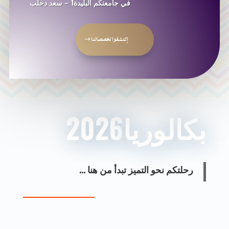
في جامعتكم البليدة1 – سعد دحلب
إكتشفوا تخصصاتنا
بكالوريا2026
رحلتكم نحو التميز تبدأ من هنا …