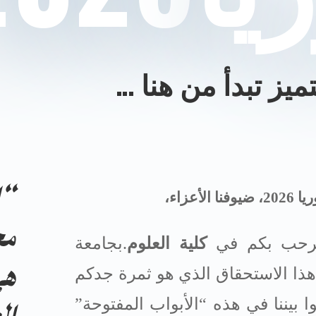
ميز تبدأ من هنا …
“ا
202،
ضيوفنا الأعزاء،
مج
نرحب بكم في
كلية العلوم
.
بجامعة
هي
هذا الاستحقاق الذي هو ثمرة جدكم
وا بيننا في هذه “الأبواب المفتوحة”