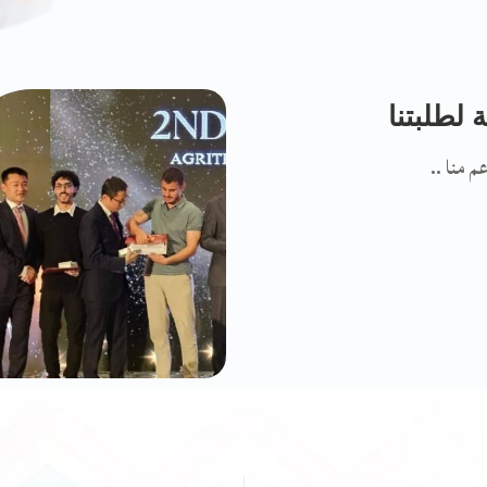
 لطلبتنا
 منا ..