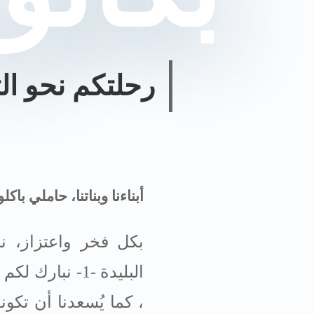
رحلتكم نحو الت
أبناءنا وبناتنا، حاملي باكلوريا 6
بكل فخر واعتزاز، 
البليدة -1-
نبارك لكم 
، كما يُسعدنا أن تكون