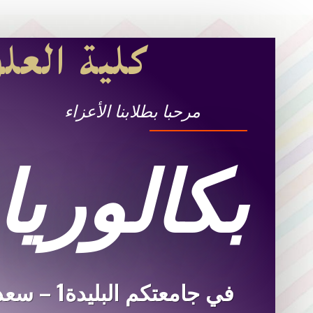
كلية العلو
مرحبا بطلابنا الأعزاء
بكالوريا 026
في جامعتكم البليدة1 – سعد دحلب