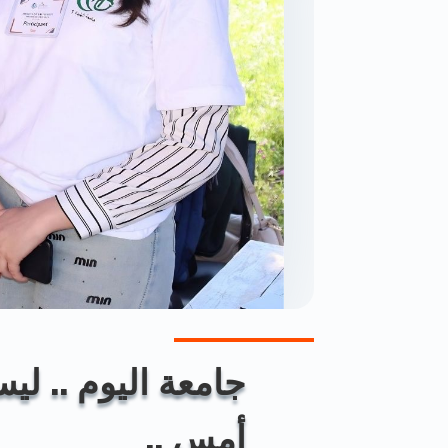
جامعة اليوم .. ل
أمس ..