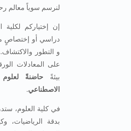
لنرسم سوياً معالم رح
إن إختياركم لكلية ا
دراسي أو إختصاصٍ معي
و التطور والاكتشاف. 
على المعادلات الورق
بيئةً
حاضنةً لعلوم
الاصطناعي
.
في كلية العلوم، ستد
بدقة الرياضيات، وك