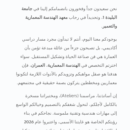
نحن سعيدون جداً وفخورون بانضمامكم إلينا في
جامعة
البليدة 1
، وتحديداً في رحاب
معهد الهندسة المعمارية
والتعمير
.
بوجودكم معنا اليوم، أنتم لا تبدأون مجرد مسار دراسي
أكاديمي، بل تصبحون جزءاً من عائلة مبدعة تؤمن بأن
العمارة هي فن صناعة الحياة وتشكيل المستقبل. سواء
اخترتم التخصص في
الهندسة المعمارية
،
العمران
، فإن
هدفنا هو صقل مواهبكم وتزويدكم بالأدوات اللازمة لتكونوا
معماريين ومخططين يتركون بصمة حقيقية في مجتمعهم.
إن أساتذتنا، مراسمنا (Ateliers)، ومختبراتنا مسخرة
بالكامل لأجلكم، لنحول شغفكم بالتصميم وخيالكم الواسع
إلى مهارات هندسية وتقنية ملموسة. نجاحكم في بناء
رؤيتكم الخاصة هو غايتنا الأسمى، واعتبروا عام
2026