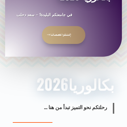
في جامعتكم البليدة1 – سعد دحلب
إكتشفوا تخصصاتنا
بكالوريا2026
رحلتكم نحو التميز تبدأ من هنا …