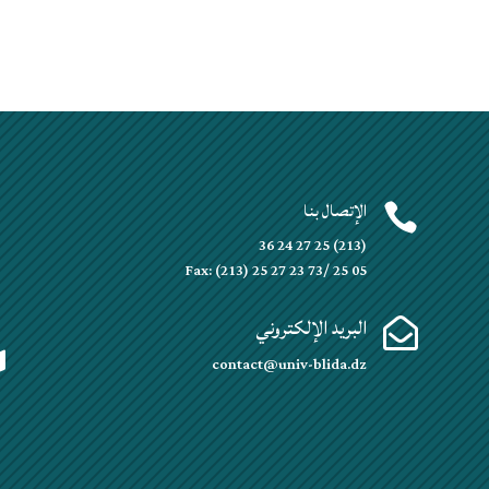
الإتصال بنا


(213) 25 27 24 36
Fax: (213) 25 27 23 73/ 25 05
البريد الإلكتروني


contact@univ-blida.dz