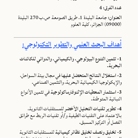
عدد الفرق:
4
العنوان:
جامعة البليدة 1، طريق الصومعة ص.ب 270 البليدة
(09000) الجزائر، كلية العلوم
أهداف البحث العلمي والتطوير التكنولوجي:
1- تثمين التنوع البيولوجي، والكيميائي، والدوائي للكائنات
البحرية.
2-
استغلال النتائج المتحصّل عليها
في مجال بيئة السواحل،
والإيكولوجيا الكيميائية البحرية، والتثمين الصناعي.
3- استثمار المعطيات الإثنوفارماكولوجية
في تثمين الأنواع
النباتية المتوطنة.
4- تطوير تقنيات التحليل الأخضر
للمستقلبات الثانوية،
بالاعتماد على التقنيات الطيفية و/أو تقنيات الربط مع طرائق
الفصل أو التركيز المسبق.
5- تخليق ونصف تخليق نظائر كيميائية
للمستقلبات الثانوية