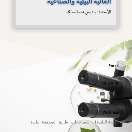
العالية البيئية والصناعية
الأستاذ: باديس عبدالمالك
Email
Follow Us
Address
جامعة البليدة1 – سعد دحلب- طريق الصومعة البليدة