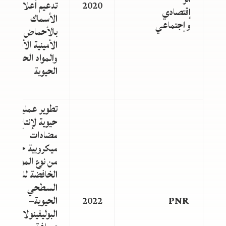
2020
تدعيم أعلاف
إقتصادي
الأسماك
وإجتماعي
بالأحماض
الأمينية الأساسية
والمواد الحافظة
الحيوية
تطوير عملية
حيوية لإنتاج
مضادات
ميكروبية جديدة
من نوع المواد
الخافضة للتوتر
السطحي
PNR
2022
الحيوية–
البوليفينولات، مع