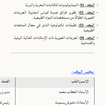
المحور 01
:
الميتابولوميات للكائنات البحرية والبرية
المحور 02
:
تطوير طرائق جديدة لقياس (معايرة) الجزيئات
الحيوية انطلاقًا من مستخلصات المواد الطبيعية
المحور 03:
تطبيقات تكنولوجيا النانو في مجال المنتجات
الطبيعية
المحور 04
:
لجزيئات الحيوية ذات الإمكانات العالية البيئية
والصناعية
مجلس المخبر:
الاسم واللقب
الصفة
الأستاذ: الحطاب محمد
مدير ور
الأستاذ ة: دغبوش يسمينة
رئيس فر