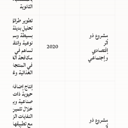
الثانوية
تطوير طرائق
تحليل بديلة
مشروع ذو
بسيطة وسريعة،
أثر
نوعية وانتقائية،
2020
إقتصادي
تساهم في
وإجتماعي
مكافحة الغش
في المنتجات
الغذائية وغيرها
إنتاج إضافات
حيوية ذات أهمية
صناعية وبيئية من
خلال تثمين
النفايات الزراعية،
مشروع ذو
مع تطبيقها في
أثر