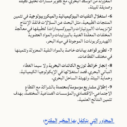
المعزولة من الوسط البحري، مع تطوير مسارات تخليق نظيفة
وصديقة للبيئة.
6- استغلال التقنيات البيوكيميائية والميكروبيولوجية
في تثمين
المنتجات الطبيعية، مثل البحث عن السلالات فائقة الإنتاج
للإنزيمات (البروتيازات والبيروكسيدازات) لتطبيقها في معالجة
المخلفات المعقّدة الغنية بالبروتينات والمواد العضوية
(الهيدروكربونات) الموجودة في مياه البحر.
7- تطوير قواعد بيانات
خاصة بالمواد النقية المعزولة وتثمينها
في مختلف القطاعات.
8- إنجاز خرائط توزيع الكائنات البحرية
ولا سيما الغطاء
النباتي البحري، قصد استغلالها في الإيكولوجيا الكيميائية،
وحماية البيئة، وتهيئة الساحل البحري.
9- إطلاق مشاريع موسومة/معتمدة
بالشراكة مع القطاع
الاجتماعي-الاقتصادي والمؤسسات الصناعية المختصة، بهدف
تثمين النتائج العلمية.
المحاور التي يتكفل بها المخبر المقترح
: