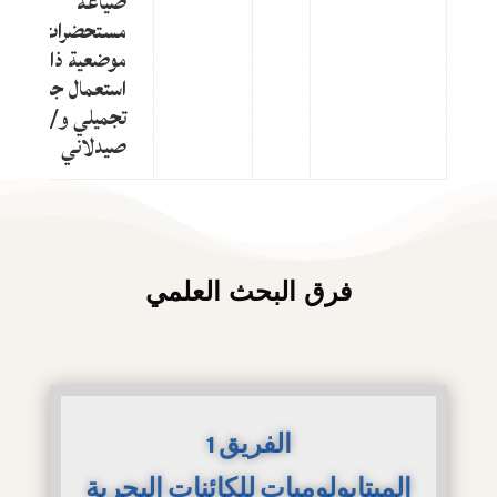
صياغة
مستحضرات
موضعية ذات
استعمال جلدي
تجميلي و/أو
صيدلاني
فرق البحث العلمي
الفريق 1
الميتابولوميات للكائنات البحرية