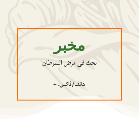
مخبر
بحث في مرض السرطان
هاتف/فاكس: +