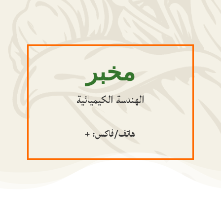
مخبر
الهندسة الكيميائية
هاتف/فاكس: +