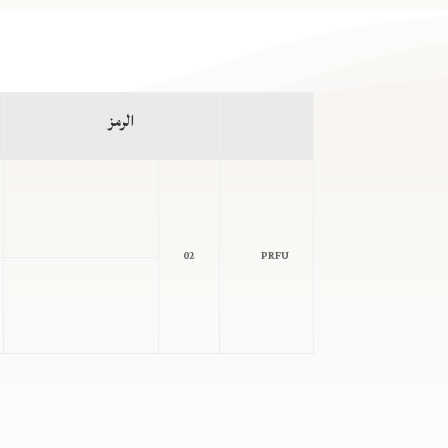
الرمز
02
PRFU