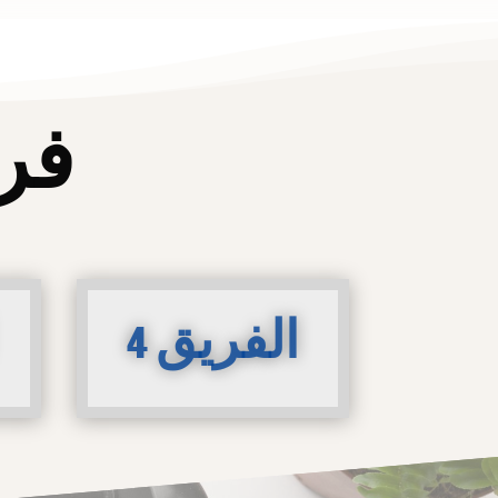
فر
الفريق 4