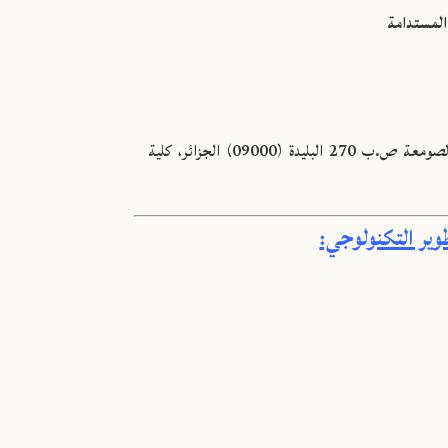
 المستدامة
جامعة البليدة 1، طريق الصومعة ص.ب 270 البليدة (09000) الجزائر، كلية
وير التكنولوجي: