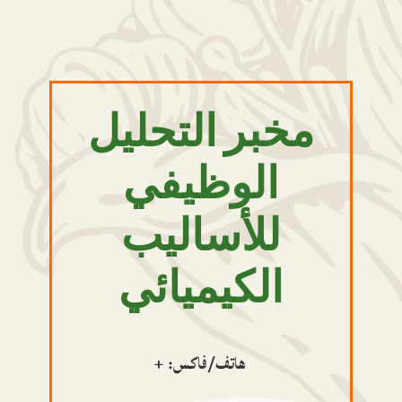
مخبر التحليل
الوظيفي
للأساليب
الكيميائي
هاتف/فاكس: +