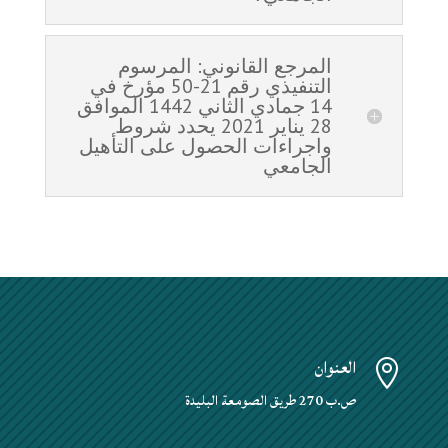
المرجع القانوني: المرسوم
التنفيذي رقم 21-50 مؤرخ في
14 جمادي الثاني 1442 الموافق
28 يناير 2021 يحدد شروط
واجراءات الحصول على التأهيل
الجامعي
العنوان

ص.ب 270 طريق الصومعة البليدة