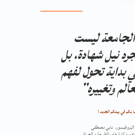
لجامعة ليست
رد نيل شهادة، بل
 بداية تحول لفهم
عالم وتغييره”
 بكم في بيتكم الجديد !
البروفيسور. نابي مصطفى
عميد كلية علوم الطبيعة و الحياة