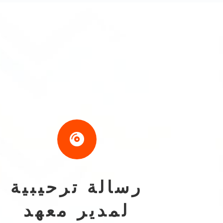

رسالة ترحيبية
لمدير معهد