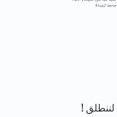
جامعة البليدة
1
لننطلق !