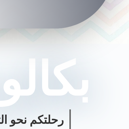
بكالوريا
رحلتكم نحو الت