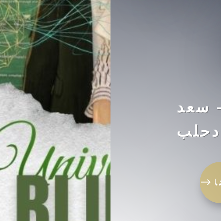
عتكم البليدة1 – سعد
دحلب
ا