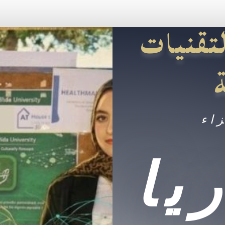
تقنيات
زاء
يا