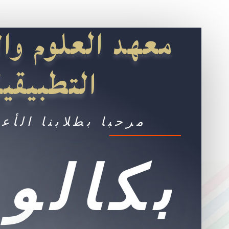
معهد العلوم وال
التطبيقية
مرحبا بطلابنا الأع
بكالور