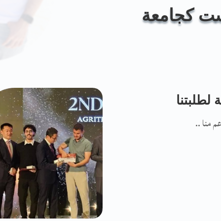
يست كجامعة
 لطلبتنا
 منا ..