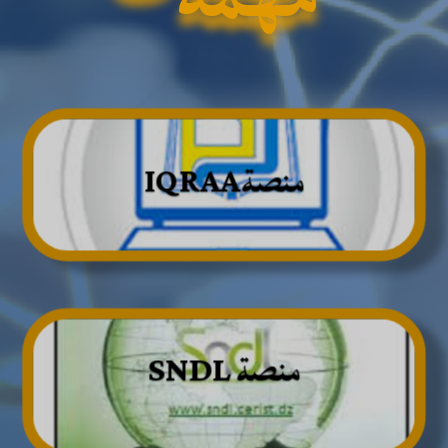
منصةIQRAA
منصة SNDL