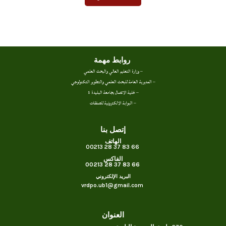
روابط مهمة
– وزارة التعليم العالي والبحث العلمي
– المديرية العامة للبحث العلمي والتطوير التكنولوجي
– خلية الاتصال بجامعة البليدة 1
– البوابة الالكترونية للصفقات
إتصل بنا
الهاتف
66 83 37 28 00213
الفاكس
66 83 37 28 00213
البريد الإلكتروني
vrdpo.ub1@gmail.com
العنوان