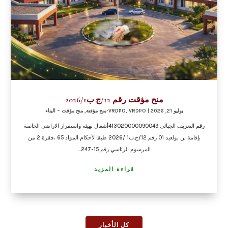
منح مؤقت رقم 12/ج.ب2026/1
يوليو 21, 2026
|
VRDPO-منح مؤقتة
,
VRDPO
,
منح مؤقت – البناء
رقم التعريف الجبائي 413020000090049أشغال تهيئة واستقرار الاراضي الخاصة
بإقامة بن بولعيد 01 رقم 12/ج.ب1 /2026 طبقا لأحكام المواد 65 ،فقرة 2 من
المرسوم الرئاسي رقم 15-247...
قراءة المزيد
كل الأخبار