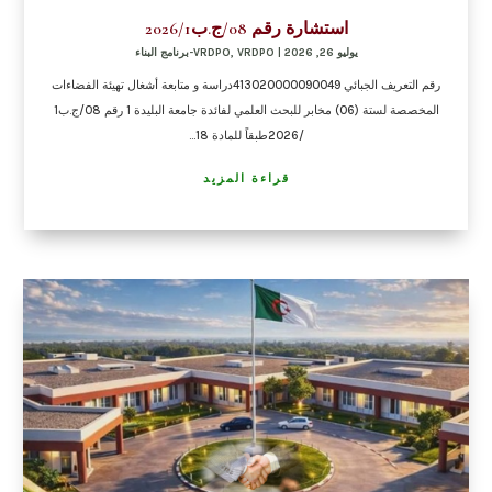
استشارة رقم 08/ج.ب2026/1
يوليو 26, 2026
|
VRDPO-برنامج البناء
,
VRDPO
رقم التعريف الجبائي 413020000090049دراسة و متابعة أشغال تهيئة الفضاءات
المخصصة لستة (06) مخابر للبحث العلمي لفائدة جامعة البليدة 1 رقم 08/ج.ب1
/2026طبقاً للمادة 18...
قراءة المزيد