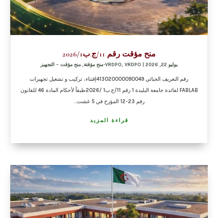
منح مؤقت رقم 11/ج.ب2026/1
يوليو 22, 2026
|
VRDPO-منح مؤقتة
,
VRDPO
,
منح مؤقت – التجهيز
رقم التعريف الجبائي 413020000090049إقتناء، تركيب و تشغيل تجهيزات
FABLAB لفائدة جامعة البليدة 1 رقم 11/ج.ب1 /2026طبقاً لأحكام المادة 46 للقانون
رقم 23-12 المؤرخ في 5 غشت...
قراءة المزيد