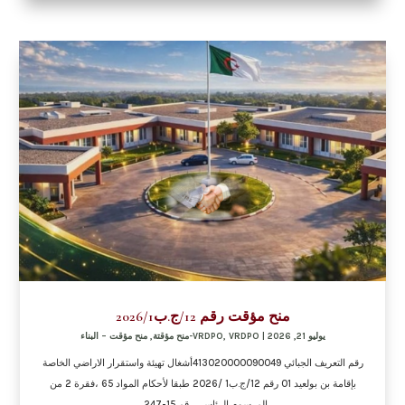
منح مؤقت رقم 12/ج.ب2026/1
يوليو 21, 2026
|
VRDPO-منح مؤقتة
,
VRDPO
,
منح مؤقت – البناء
رقم التعريف الجبائي 413020000090049أشغال تهيئة واستقرار الاراضي الخاصة
بإقامة بن بولعيد 01 رقم 12/ج.ب1 /2026 طبقا لأحكام المواد 65 ،فقرة 2 من
المرسوم الرئاسي رقم 15-247...