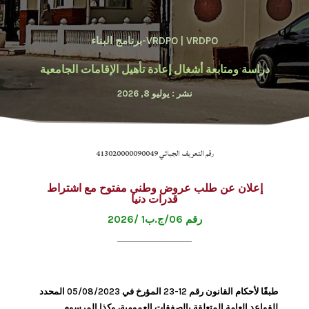
VRDPO-برنامج البناء
|
VRDPO
دراسة ومتابعة أشغال إعادة تأهيل الإقامات الجامعية
نشر : يوليو 8, 2026
رقم التعريف الجبائي 413020000090049
إ
علان عن طلب عروض وطني مفتوح مع اشتراط
قدرات دنيا
رقم 06/ج.ب1 /2026
طبقًا لأحكام القانون رقم 12-23 المؤرخ في 05/08/2023 المحدد
للقواعد العامة المتعلقة بالصفقات العمومية، وكذا المرسوم