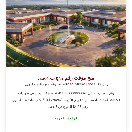
منح مؤقت رقم 11/ج.ب2026/1
يوليو 22, 2026
|
VRDPO-منح مؤقتة
,
VRDPO
,
منح مؤقت – التجهيز
رقم التعريف الجبائي 413020000090049إقتناء، تركيب و تشغيل تجهيزات
FABLAB لفائدة جامعة البليدة 1 رقم 11/ج.ب1 /2026طبقاً لأحكام المادة 46 للقانون
رقم 23-12 المؤرخ في 5 غشت...
قراءة المزيد