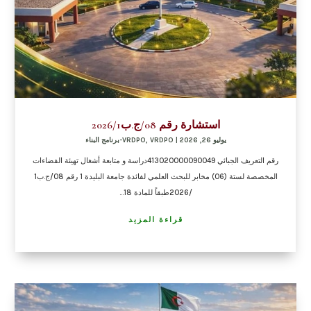
استشارة رقم 08/ج.ب2026/1
يوليو 26, 2026
|
VRDPO-برنامج البناء
,
VRDPO
رقم التعريف الجبائي 413020000090049دراسة و متابعة أشغال تهيئة الفضاءات
المخصصة لستة (06) مخابر للبحث العلمي لفائدة جامعة البليدة 1 رقم 08/ج.ب1
/2026طبقاً للمادة 18...
قراءة المزيد