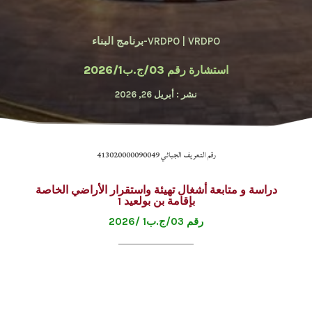
VRDPO-برنامج البناء
|
VRDPO
استشارة رقم 03/ج.ب2026/1
نشر : أبريل 26, 2026
رقم التعريف الجبائي 413020000090049
دراسة و متابعة أشغال تهيئة واستقرار الأراضي الخاصة
بإقامة بن بولعيد 1
رقم 03/ج.ب1 /2026