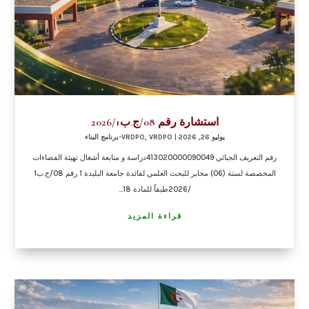
استشارة رقم 08/ج.ب2026/1
يوليو 26, 2026
|
VRDPO-برنامج البناء
,
VRDPO
رقم التعريف الجبائي 413020000090049دراسة و متابعة أشغال تهيئة الفضاءات
المخصصة لستة (06) مخابر للبحث العلمي لفائدة جامعة البليدة 1 رقم 08/ج.ب1
/2026طبقاً للمادة 18...
قراءة المزيد