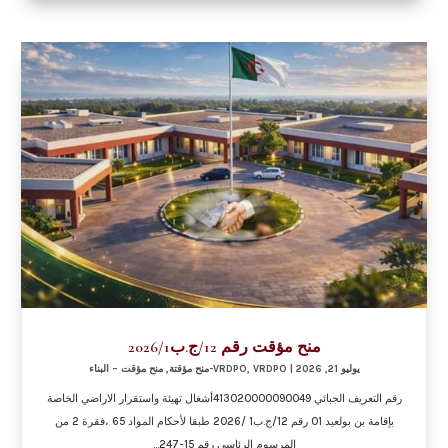
منح مؤقت رقم 12/ج.ب2026/1
يوليو 21, 2026
|
VRDPO-منح مؤقتة
,
VRDPO
,
منح مؤقت – البناء
رقم التعريف الجبائي 413020000090049أشغال تهيئة واستقرار الاراضي الخاصة
بإقامة بن بولعيد 01 رقم 12/ج.ب1 /2026 طبقا لأحكام المواد 65 ،فقرة 2 من
المرسوم الرئاسي رقم 15-247...