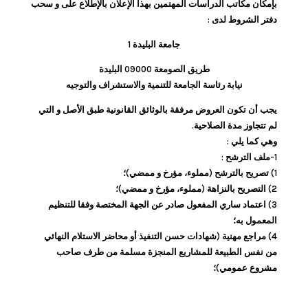
بإمكان مكاتب الدراسات المهتمين بهذا الإعلان بالإطلاع على و سحب
دفتر الشروط لدى :
جامعة البليدة 1
طريق الصومعة 09000 البليدة
نيابة رئاسة الجامعة للتنمية والاستشراف والتوجيه
يجب أن تكون العروض مرفقة بالوثائق القانونية طبق الأصل و التي
لم تتجاوز مدة الصلاحية.
وهي كما يلي :
1-ملف الترشح :
1) ﺗﺼﺮﻳﺢ ﺑﺎﻟﺘﺮﺷﺢ (مملوء، مؤرخ و ممضي)؛
2) التصريح بالنزاهة (مملوء، مؤرخ و ممضي)؛
3) اعتماد ساري المفعول صادر عن الجهة المختصة وفقا للتنظيم
المعمول به؛
4) مراجع مهنية (شهادات حسن التنفيذ أو محاضر الاستلام النهائي
من نفس الطبيعة للمشاريع المنجزة مسلمة من طرف صاحب
مشروع عمومي)؛