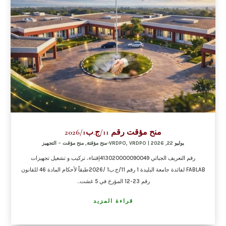
منح مؤقت رقم 11/ج.ب2026/1
يوليو 22, 2026
|
VRDPO-منح مؤقتة
,
VRDPO
,
منح مؤقت – التجهيز
رقم التعريف الجبائي 413020000090049إقتناء، تركيب و تشغيل تجهيزات
FABLAB لفائدة جامعة البليدة 1 رقم 11/ج.ب1 /2026طبقاً لأحكام المادة 46 للقانون
رقم 23-12 المؤرخ في 5 غشت...
قراءة المزيد